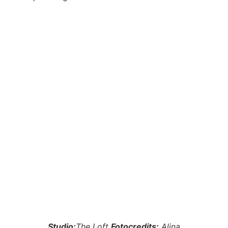
Studio:
The Loft
Fotocredits:
Alina