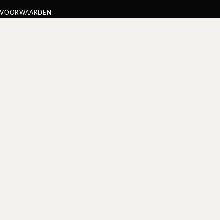
VOORWAARDEN
Algemene voorwaarden
Privacy verklaring
Cookie statement
links
contact
Nieuwsbrief
2021 - 2026 copyright Atelier Oost Amsterdam BV