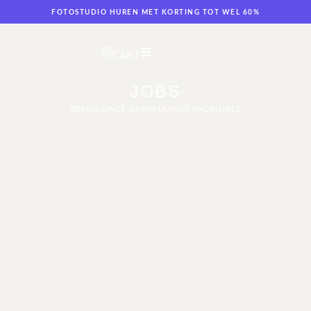
FOTOSTUDIO HUREN MET KORTING TOT WEL 60%
CART
JOBS
BEKIJK ONZE OPENSTAANDE VACATURES