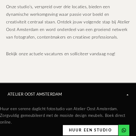
Onze studio’s, verspreid over drie locaties, bieden een
dynamische werkomgeving waar passie voor beeld en
creativiteit centraal staan. Ontdek jouw volgende stap bij Atelier
Oost Amsterdam en word onderdeel van een groeiend netwerk
van fotografen, contentmakers en creatieve professionals.
Bekijk onze actuele vacatures en solliciteer vandaag nog!
ATELIER OOST AMSTERDAM
Huur een serene daglicht fotostudio van Atelier Oost Amsterdam.
Zorgvuldig gemeubileerd met de mooiste design meubels. Boek direct
online.
HUUR EEN STUDIO