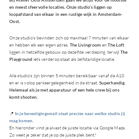
en meest sfeervolle locaties. Onze studio’s liggen op
loopafstand van elkaar in een rustige wijk in Amsterdam-
Oost.
Onze studio’s bevinden zich op maximaal 7 minuten van elkaar
en hebben elk een eigen adres.
The Livingroom
en
The Loft
liggen in hetzelfde gebouw op dezelfde verdieping, terwijl
The
Playground
iets verderop staat als zelfstandige locatie.
Alle studio’s zijn binnen 5 minuten bereikbaar vanaf de A10
en er is volop parkeergelegenheid in de straat.
Superhandig.
Helemaal als je met apparatuur of een hele crew bij ons
komt shooten.
📍
In je bevestigingsmail staat precies naar welke studio jij
mag komen.
En hieronder vind je alvast de juiste locatie via Google Maps.
Zo weet je zeker dat je op de juiste plek bent!