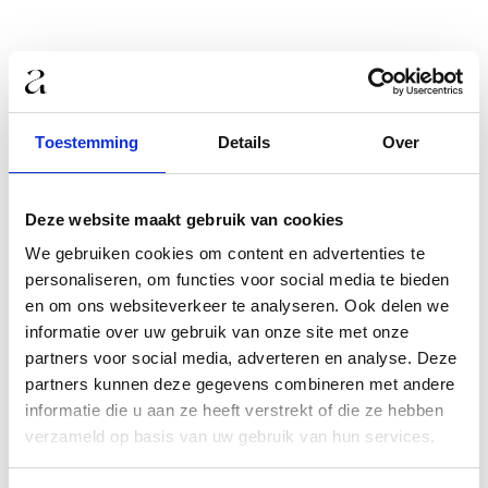
Toestemming
Details
Over
Huur een serene daglicht fotostudio van Atelier Oost Amsterdam.
Zorgvuldig gemeubileerd met de mooiste design meubels. Boek
Deze website maakt gebruik van cookies
direct online.
We gebruiken cookies om content en advertenties te
Voorwaarden
personaliseren, om functies voor social media te bieden
en om ons websiteverkeer te analyseren. Ook delen we
Algemene voorwaarden
Privacy verklaring
informatie over uw gebruik van onze site met onze
Cookie statement
partners voor social media, adverteren en analyse. Deze
partners kunnen deze gegevens combineren met andere
informatie die u aan ze heeft verstrekt of die ze hebben
links
verzameld op basis van uw gebruik van hun services.