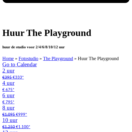
Huur The Playground
huur de studio voor 2/4/6/8/10/12 uur
Home
»
Fotostudio
»
The Playground
»
Huur The Playground
Go to Calendar
2 uur
€395
€333*
4 uur
€ 675*
6 uur
€ 795*
8 uur
€1.095
€999*
10 uur
€1.250
€1.100*