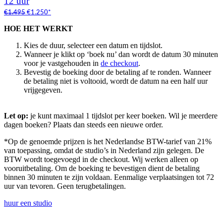
12 uur
€1.495
€1.250*
HOE HET WERKT
Kies de duur, selecteer een datum en tijdslot.
Wanneer je klikt op ‘boek nu’ dan wordt de datum 30 minuten
voor je vastgehouden in
de checkout
.
Bevestig de boeking door de betaling af te ronden. Wanneer
de betaling niet is voltooid, wordt de datum na een half uur
vrijgegeven.
Let op:
je kunt maximaal 1 tijdslot per keer boeken. Wil je meerdere
dagen boeken? Plaats dan steeds een nieuwe order.
*Op de genoemde prijzen is het Nederlandse BTW-tarief van 21%
van toepassing, omdat de studio’s in Nederland zijn gelegen. De
BTW wordt toegevoegd in de checkout. Wij werken alleen op
vooruitbetaling. Om de boeking te bevestigen dient de betaling
binnen 30 minuten te zijn voldaan. Eenmalige verplaatsingen tot 72
uur van tevoren. Geen terugbetalingen.
huur een studio