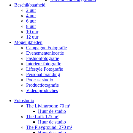
Beschikbaarheid
2 uur
4 uur
6 uur
8 uur
10 uur
12 uur
Mogelijkheden
Campagne Fotografie
Evenementenlocatie
Fashionfotografie
Interieur fotografie
Lifestyle Fotografie
Personal branding
Podcast studio
Productfotografie
Video producties
Fotostudio
The Livingroom: 70 m²
Huur de studio
The Loft: 125 m²
Huur de studio
The Playground: 270 m²
Huur de studio