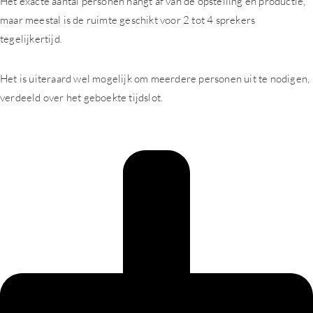
Het exacte aantal personen hangt af van de opstelling en productie,
maar meestal is de ruimte geschikt voor 2 tot 4 sprekers
tegelijkertijd.
Het is uiteraard wel mogelijk om meerdere personen uit te nodigen,
verdeeld over het geboekte tijdslot.