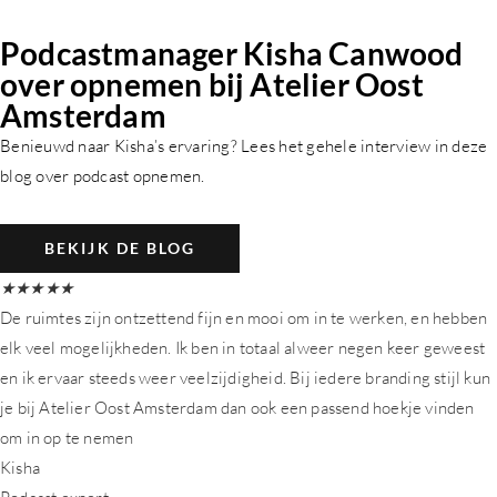
Podcastmanager Kisha Canwood
over opnemen bij Atelier Oost
Amsterdam
Benieuwd naar Kisha’s ervaring? Lees het gehele interview in deze
blog over podcast opnemen.
BEKIJK DE BLOG
★
★
★
★
★
De ruimtes zijn ontzettend fijn en mooi om in te werken, en hebben
elk veel mogelijkheden. Ik ben in totaal alweer negen keer geweest
en ik ervaar steeds weer veelzijdigheid. Bij iedere branding stijl kun
je bij Atelier Oost Amsterdam dan ook een passend hoekje vinden
om in op te nemen
Kisha