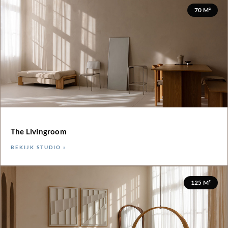
70 M²
The Livingroom
BEKIJK STUDIO »
125 M²