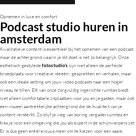
Opnemen in luxe en comfort
Podcast studio huren in
amsterdam
Kwalitatieve content is essentieel bij het opnemen van een podcast,
maar de achtergrond waarin je dit doet is net zo belangrijk. Onze
esthetisch gestylede
fotostudio’s
zijn niet alleen de perfecte
broedplaats voor creatieve ideeën-, gesprekken en verhalen, maar
ook een ideale setting om jouw video podcasts naar een hoger
niveau te tillen. Elk van onze zorgvuldig ingerichte ruimtes biedt
niet alleen comfortabele zitplaatsen voor jou en je gasten, maar ook
een visueel aantrekkelijke achtergrond die de kwaliteit van je
content versterkt. Zo blijf je weg van boring vergaderruimtes en
kies je voor een omgeving die jou als expert in de schijnwerpers zet.
Er is dus geen enkel excuus meer om te kiezen voor een saaie,