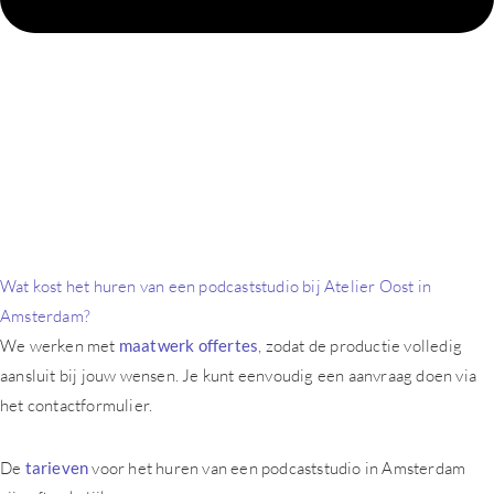
Wat kost het huren van een podcaststudio bij Atelier Oost in
Amsterdam?
We werken met
maatwerk offertes
, zodat de productie volledig
aansluit bij jouw wensen. Je kunt eenvoudig een aanvraag doen via
het contactformulier.
De
tarieven
voor het huren van een podcaststudio in Amsterdam