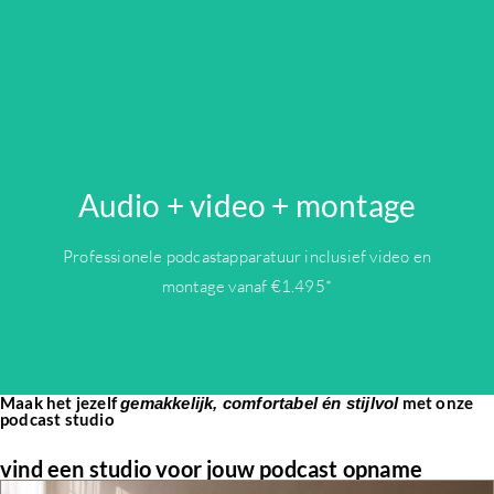
Audio + video + montage
OFFERTE
Professionele podcastapparatuur inclusief video en
montage vanaf €1.495*
Maak het jezelf
met onze
gemakkelijk, comfortabel én stijlvol
podcast studio
vind een studio voor jouw podcast opname