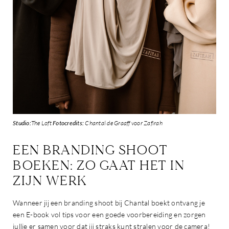
Studio:
The Loft
Fotocredits:
Chantal de Graaff voor Zafirah
EEN BRANDING SHOOT
BOEKEN: ZO GAAT HET IN
ZIJN WERK
Wanneer jij een branding shoot bij Chantal boekt ontvang je
een E-book vol tips voor een goede voorbereiding en zorgen
jullie er samen voor dat jij straks kunt stralen voor de camera!