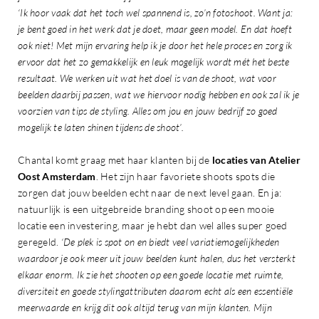
‘Ik hoor vaak dat het toch wel spannend is, zo’n fotoshoot. Want ja:
je bent goed in het werk dat je doet, maar geen model. En dat hoeft
ook niet! Met mijn ervaring help ik je door het hele proces en zorg ik
ervoor dat het zo gemakkelijk en leuk mogelijk wordt mét het beste
resultaat. We werken uit wat het doel is van de shoot, wat voor
beelden daarbij passen, wat we hiervoor nodig hebben en ook zal ik je
voorzien van tips de styling. Alles om jou en jouw bedrijf zo goed
mogelijk te laten shinen tijdens de shoot’.
Chantal komt graag met haar klanten bij de
locaties van Atelier
Oost Amsterdam
. Het zijn haar favoriete shoots spots die
zorgen dat jouw beelden echt naar de next level gaan. En ja:
natuurlijk is een uitgebreide branding shoot op een mooie
locatie een investering, maar je hebt dan wel alles super goed
geregeld.
‘De plek is spot on en biedt veel variatiemogelijkheden
waardoor je ook meer uit jouw beelden kunt halen, dus het versterkt
elkaar enorm. Ik zie het shooten op een goede locatie met ruimte,
diversiteit en goede stylingattributen daarom echt als een essentiële
meerwaarde en krijg dit ook altijd terug van mijn klanten. Mijn