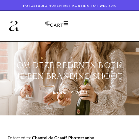
FOTOSTUDIO HUREN MET KORTING TOT WEL 60%
CART
OM DEZE REDENEN BOEK
JE EEN BRANDING SHOOT
Januari 7, 2024
Fotocredits:
Chantal de Graaff Photography