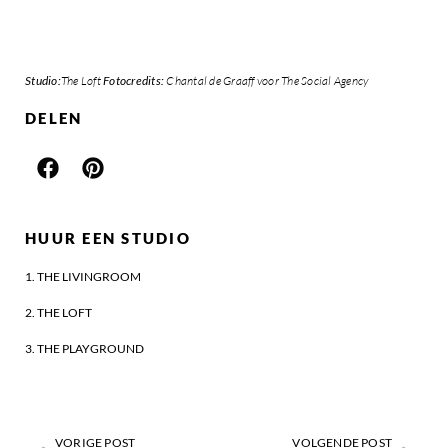
Studio:
The Loft
Fotocredits:
Chantal de Graaff voor The Social Agency
DELEN
HUUR EEN STUDIO
1. THE LIVINGROOM
2. THE LOFT
3. THE PLAYGROUND
VORIGE POST
VOLGENDE POST