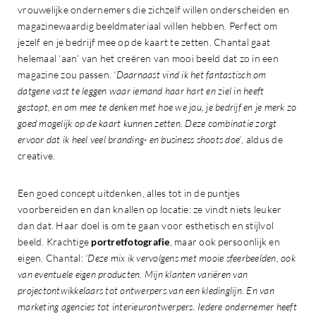
vrouwelijke ondernemers die zichzelf willen onderscheiden en
magazinewaardig beeldmateriaal willen hebben. Perfect om
jezelf en je bedrijf mee op de kaart te zetten. Chantal gaat
helemaal ‘aan’ van het creëren van mooi beeld dat zo in een
magazine zou passen.
‘Daarnaast vind ik het fantastisch om
datgene vast te leggen waar iemand haar hart en ziel in heeft
gestopt, en om mee te denken met hoe we jou, je bedrijf en je merk zo
goed mogelijk op de kaart kunnen zetten. Deze combinatie zorgt
ervoor dat ik heel veel branding- en business shoots doe’
, aldus de
creative.
Een goed concept uitdenken, alles tot in de puntjes
voorbereiden en dan knallen op locatie: ze vindt niets leuker
dan dat. Haar doel is om te gaan voor esthetisch en stijlvol
beeld. Krachtige
portretfotografie
, maar ook persoonlijk en
eigen. Chantal:
‘Deze mix ik vervolgens met mooie sfeerbeelden, ook
van eventuele eigen producten. Mijn klanten variëren van
projectontwikkelaars tot ontwerpers van een kledinglijn. En van
marketing agencies tot interieurontwerpers. Iedere ondernemer heeft