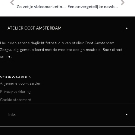
Zo zet je videomarketing voor jouw bedrijf in
Een onvergetelijke newborn fotoshoot: 3 tips
ATELIER OOST AMSTERDAM
Huur een serene daglicht fotostudio van Atelier Oost Amsterdam.
Zorgvuldig gemeubileerd met de mooiste design meubels. Boek direct
online.
VOORWAARDEN
Algemene voorwaarden
Privacy verklaring
Cookie statement
links