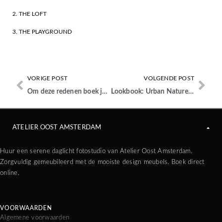
2. THE LOFT
3. THE PLAYGROUND
VORIGE POST
VOLGENDE POST
Om deze redenen boek je een branding shoot
Lookbook: Urban Nature Culture in The Loft
ATELIER OOST AMSTERDAM
Huur een serene daglicht fotostudio van Atelier Oost Amsterdam.
Zorgvuldig gemeubileerd met de mooiste design meubels. Boek direct
online.
VOORWAARDEN
Algemene voorwaarden