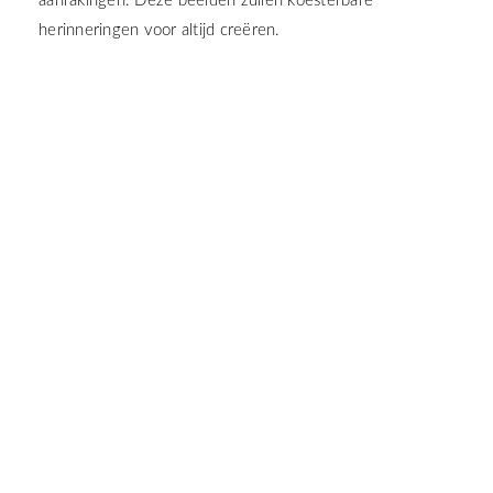
aanrakingen. Deze beelden zullen koesterbare
herinneringen voor altijd creëren.