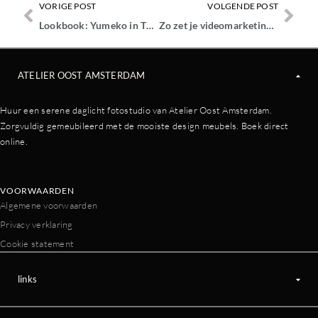
VORIGE POST
VOLGENDE POST
Lookbook: Yumeko in The Loft en The Playground
Zo zet je videomarketing voor jouw bedrijf in
ATELIER OOST AMSTERDAM
Huur een serene daglicht fotostudio van Atelier Oost Amsterdam.
Zorgvuldig gemeubileerd met de mooiste design meubels. Boek direct
online.
VOORWAARDEN
Algemene voorwaarden
Privacy verklaring
Cookie statement
links