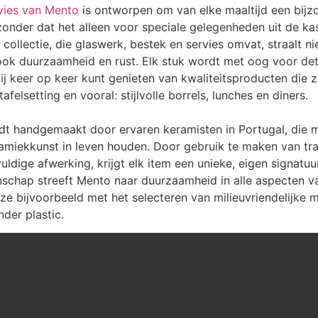
vies van Mento
is ontworpen om van elke maaltijd een bijz
zonder dat het alleen voor speciale gelegenheden uit de ka
collectie, die glaswerk, bestek en servies omvat, straalt nie
 ook duurzaamheid en rust. Elk stuk wordt met oog voor det
jij keer op keer kunt genieten van kwaliteitsproducten die 
afelsetting en vooral: stijlvolle borrels, lunches en diners.
dt handgemaakt door ervaren keramisten in Portugal, die m
miekkunst in leven houden. Door gebruik te maken van tra
ldige afwerking, krijgt elk item een unieke, eigen signatuu
schap streeft Mento naar duurzaamheid in alle aspecten v
ze bijvoorbeeld met het selecteren van milieuvriendelijke m
der plastic.