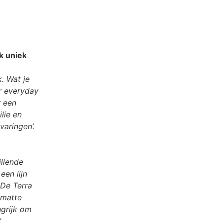
k uniek
. Wat je
or everyday
r een
lie en
varingen’.
illende
een lijn
 De Terra
 matte
ngrijk om