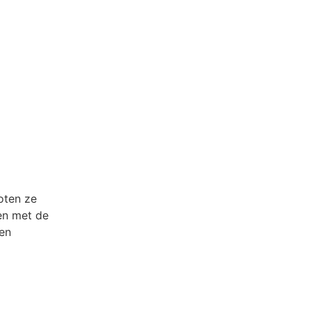
oten ze
en met de
en