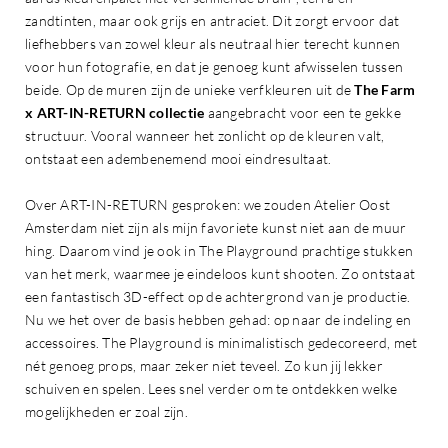
zandtinten, maar ook grijs en antraciet. Dit zorgt ervoor dat
liefhebbers van zowel kleur als neutraal hier terecht kunnen
voor hun fotografie, en dat je genoeg kunt afwisselen tussen
beide. Op de muren zijn de unieke verfkleuren uit de
The Farm
x ART-IN-RETURN collectie
aangebracht voor een te gekke
structuur. Vooral wanneer het zonlicht op de kleuren valt,
ontstaat een adembenemend mooi eindresultaat.
Over ART-IN-RETURN gesproken: we zouden Atelier Oost
Amsterdam niet zijn als mijn favoriete kunst niet aan de muur
hing. Daarom vind je ook in The Playground prachtige stukken
van het merk, waarmee je eindeloos kunt shooten. Zo ontstaat
een fantastisch 3D-effect op de achtergrond van je productie.
Nu we het over de basis hebben gehad: op naar de indeling en
accessoires. The Playground is minimalistisch gedecoreerd, met
nét genoeg props, maar zeker niet teveel. Zo kun jij lekker
schuiven en spelen. Lees snel verder om te ontdekken welke
mogelijkheden er zoal zijn.