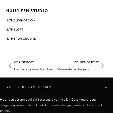
HUUR EEN STUDIO
1. THE LIVINGROOM
2. THE LOFT
3. THE PLAYGROUND
VORIGE POST
VOLGENDE POST
Het belang van User Generated Content voor jouw bedrijf
Minimalistische productfotografie: Serviesmerk Mento in The Loft
ATELIER OOST AMSTERDAM
Huur een serene daglicht fotostudio van Atelier Oost Amsterdam.
Zorgvuldig gemeubileerd met de mooiste design meubels. Boek direct
online.