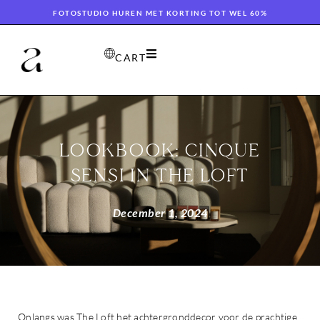
FOTOSTUDIO HUREN MET KORTING TOT WEL 60%
CART
LOOKBOOK: CINQUE
SENSI IN THE LOFT
December 1, 2024
Onlangs was The Loft het achtergronddecor voor de prachtige