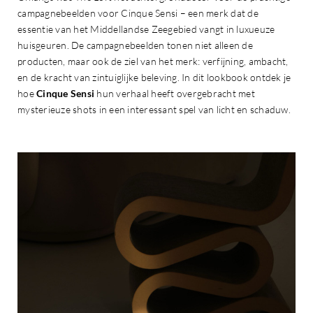
campagnebeelden voor Cinque Sensi – een merk dat de
essentie van het Middellandse Zeegebied vangt in luxueuze
huisgeuren. De campagnebeelden tonen niet alleen de
producten, maar ook de ziel van het merk: verfijning, ambacht,
en de kracht van zintuiglijke beleving. In dit lookbook ontdek je
hoe
Cinque Sensi
hun verhaal heeft overgebracht met
mysterieuze shots in een interessant spel van licht en schaduw.