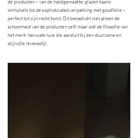
de producten – van de handgemaakte, glazen kaars-
omhulsels tot de sophisticated verpakking met goudfolie –
perfect tot zijn recht komt. Dit benadrukt niet alleen de
schoonheid van de producten zelf, maar ook de filosofie van
het merk: bewuste luxe die aansluit bij een duurzame en
stijlvolle levensstijl.