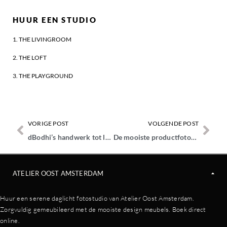
HUUR EEN STUDIO
1. THE LIVINGROOM
2. THE LOFT
3. THE PLAYGROUND
VORIGE POST
VOLGENDE POST
dBodhi’s handwerk tot leven gebracht in meerdaagse fotoshoots
De mooiste productfotografie in The Loft
ATELIER OOST AMSTERDAM
Huur een serene daglicht fotostudio van Atelier Oost Amsterdam.
Zorgvuldig gemeubileerd met de mooiste design meubels. Boek direct
online.