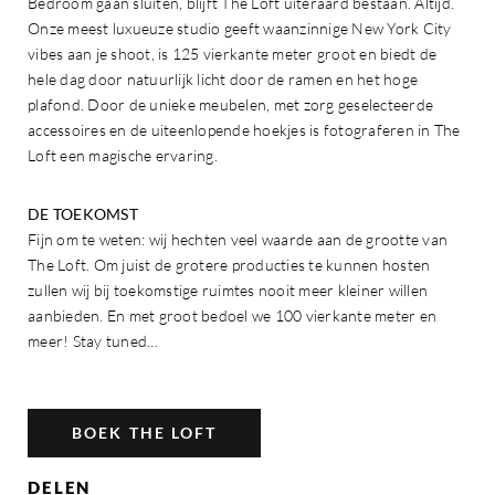
Bedroom gaan sluiten, blijft The Loft uiteraard bestaan. Altijd.
Onze meest luxueuze studio geeft waanzinnige New York City
vibes aan je shoot, is 125 vierkante meter groot en biedt de
hele dag door natuurlijk licht door de ramen en het hoge
plafond. Door de unieke meubelen, met zorg geselecteerde
accessoires en de uiteenlopende hoekjes is fotograferen in The
Loft een magische ervaring.
DE TOEKOMST
Fijn om te weten: wij hechten veel waarde aan de grootte van
The Loft. Om juist de grotere producties te kunnen hosten
zullen wij bij toekomstige ruimtes nooit meer kleiner willen
aanbieden. En met groot bedoel we 100 vierkante meter en
meer! Stay tuned…
BOEK THE LOFT
DELEN