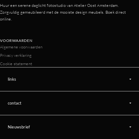
Huur een serene daglicht fotostudio van Atelier Oost Amsterdam.
Zorgvuldig gemeubileerd met de mooiste design meubels. Boek direct
online.
VOORWAARDEN
Algemene voorwaarden
Privacy verklaring
Cookie statement
links
contact
Nieuwsbrief