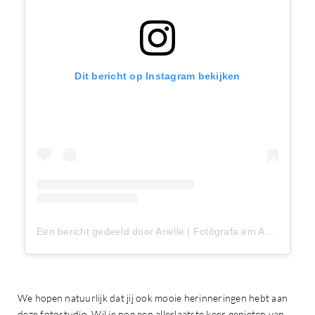
Dit bericht op Instagram bekijken
Een bericht gedeeld door Arielle | Fotógrafa em Amsterdam 🇧🇷 (@fotografabrasileiraemamsterdam)
We hopen natuurlijk dat jij ook mooie herinneringen hebt aan
deze fotostudio. Wil je nog een allerlaatste keer genieten van