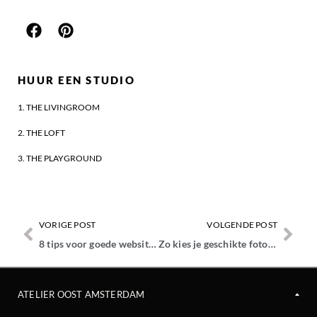
HUUR EEN STUDIO
1. THE LIVINGROOM
2. THE LOFT
3. THE PLAYGROUND
VORIGE POST
VOLGENDE POST
8 tips voor goede website fotografie
Zo kies je geschikte fotoshoot kleding
ATELIER OOST AMSTERDAM