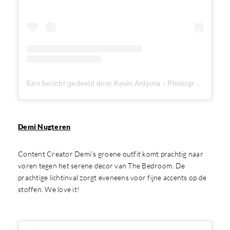
Een bericht gedeeld door Kevin Ardjuna - Photographer - 2023 Bali Project (@kevinardjuna)
Demi Nugteren
Content Creator Demi’s groene outfit komt prachtig naar
voren tegen het serene decor van The Bedroom. De
prachtige lichtinval zorgt eveneens voor fijne accents op de
stoffen. We love it!