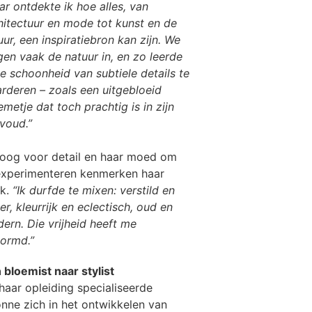
ar ontdekte ik hoe alles, van
hitectuur en mode tot kunst en de
uur, een inspiratiebron kan zijn. We
gen vaak de natuur in, en zo leerde
de schoonheid van subtiele details te
rderen – zoals een uitgebloeid
emetje dat toch prachtig is in zijn
voud.”
 oog voor detail en haar moed om
experimenteren kenmerken haar
k.
“Ik durfde te mixen: verstild en
er, kleurrijk en eclectisch, oud en
ern. Die vrijheid heeft me
ormd.”
 bloemist naar stylist
haar opleiding specialiseerde
nne zich in het ontwikkelen van