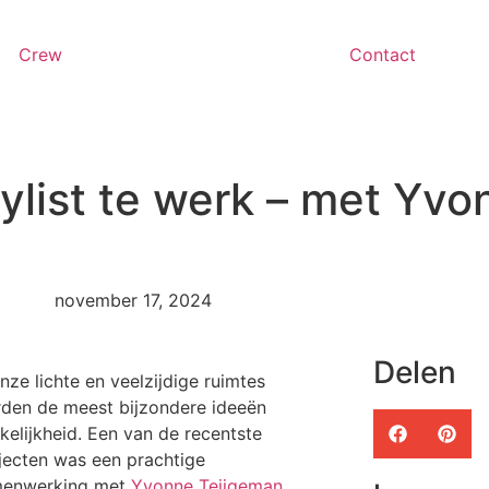
Crew
Contact
tylist te werk – met Yvo
november 17, 2024
Delen
onze lichte en veelzijdige ruimtes
den de meest bijzondere ideeën
kelijkheid. Een van de recentste
jecten was een prachtige
enwerking met
Yvonne Teijgeman
,