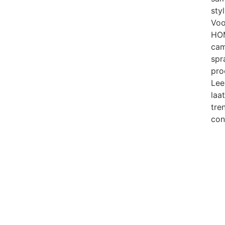
sty
Voo
HOM
cam
spr
pro
Lee
laa
tren
con