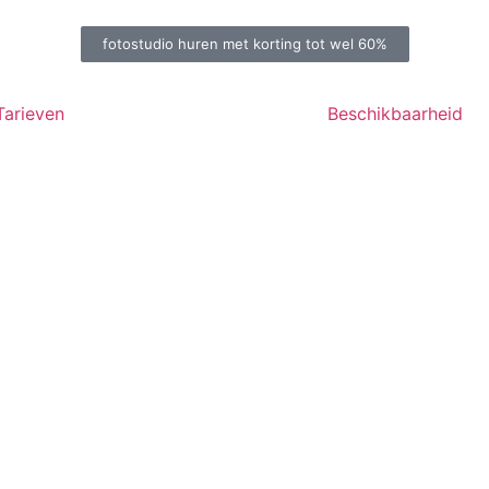
fotostudio huren met korting tot wel 60%
Tarieven
Beschikbaarheid