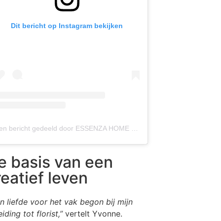
Dit bericht op Instagram bekijken
Een bericht gedeeld door ESSENZA HOME (@essenzahome)
e basis van een
reatief leven
jn liefde voor het vak begon bij mijn
iding tot florist,”
vertelt Yvonne.