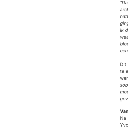
“Da
arc
nat
gin
ik 
waa
blo
een
Dit
te 
wer
sob
mod
gev
Van
Na 
Yvo