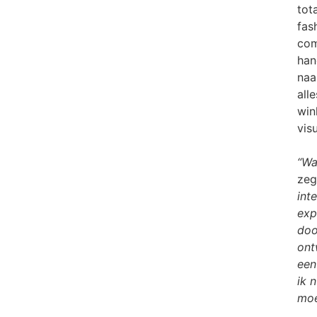
tot
fas
com
han
naa
all
win
vis
“Wa
zeg
int
exp
doo
ont
een
ik 
moe