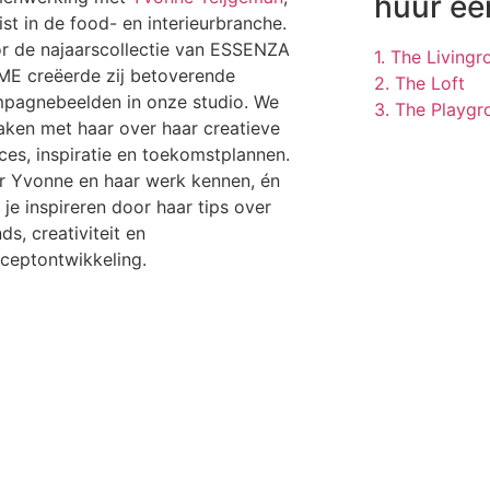
huur ee
list in de food- en interieurbranche.
r de najaarscollectie van ESSENZA
1. The Living
E creëerde zij betoverende
2. The Loft
pagnebeelden in onze studio. We
3. The Playgr
aken met haar over haar creatieve
ces, inspiratie en toekomstplannen.
r Yvonne en haar werk kennen, én
t je inspireren door haar tips over
ds, creativiteit en
ceptontwikkeling.