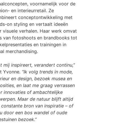
aalconcepten, voornamelijk voor de
hion- en interieurretail. Ze
bineert conceptontwikkeling met
ds-on styling en vertaalt ideeën
r visuele verhalen. Haar werk omvat
es van fotoshoots en brandbooks tot
kelpresentaties en trainingen in
ual merchandising.
t mij inspireert, verandert continu,”
t Yvonne.
“Ik volg trends in mode,
erieur en design, bezoek musea en
osities, en laat me graag verrassen
r innovaties of ambachtelijke
werpen. Maar de natuur blijft altijd
 constante bron van inspiratie – of
nu door een bos wandel of oude
stuinen bezoek.”