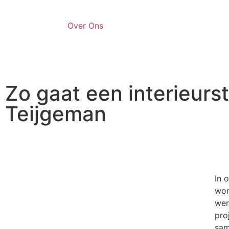
Over Ons
Zo gaat een interieurs
Teijgeman
In 
wor
wer
pro
sam