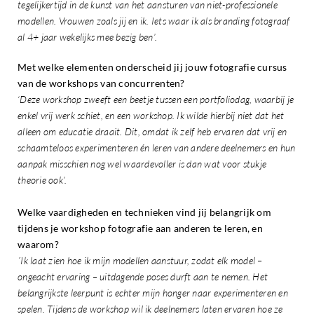
tegelijkertijd in de kunst van het aansturen van niet-professionele
modellen. Vrouwen zoals jij en ik. Iets waar ik als branding fotograaf
al 4+ jaar wekelijks mee bezig ben’.
Met welke elementen onderscheid jij jouw fotografie cursus
van de workshops van concurrenten?
‘Deze workshop zweeft een beetje tussen een portfoliodag, waarbij je
enkel vrij werk schiet, en een workshop. Ik wilde hierbij niet dat het
alleen om educatie draait. Dit, omdat ik zelf heb ervaren dat vrij en
schaamteloos experimenteren én leren van andere deelnemers en hun
aanpak misschien nog wel waardevoller is dan wat voor stukje
theorie ook’.
Welke vaardigheden en technieken vind jij belangrijk om
tijdens je workshop fotografie aan anderen te leren, en
waarom?
´Ik laat zien hoe ik mijn modellen aanstuur, zodat elk model –
ongeacht ervaring – uitdagende poses durft aan te nemen. Het
belangrijkste leerpunt is echter mijn honger naar experimenteren en
spelen. Tijdens de workshop wil ik deelnemers laten ervaren hoe ze