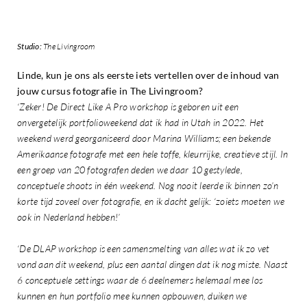
Studio:
The Livingroom
Linde, kun je ons als eerste iets vertellen over de inhoud van
jouw cursus fotografie in The Livingroom?
‘Zeker! De Direct Like A Pro workshop is geboren uit een
onvergetelijk portfolioweekend dat ik had in Utah in 2022. Het
weekend werd georganiseerd door Marina Williams; een bekende
Amerikaanse fotografe met een hele toffe, kleurrijke, creatieve stijl. In
een groep van 20 fotografen deden we daar 10 gestylede,
conceptuele shoots in één weekend. Nog nooit leerde ik binnen zo’n
korte tijd zoveel over fotografie, en ik dacht gelijk: ‘zoiets moeten we
ook in Nederland hebben!’
‘De DLAP workshop is een samensmelting van alles wat ik zo vet
vond aan dit weekend, plus een aantal dingen dat ik nog miste. Naast
6 conceptuele settings waar de 6 deelnemers helemaal mee los
kunnen en hun portfolio mee kunnen opbouwen, duiken we