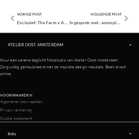
VORIGE POST
VOLGENDE POST
Exclusief: The Farm x ART IN RETURN event report
In gesprek met.. woonplatform LekkerWONEN in The Townhouse
ATELIER OOST AMSTERDAM
Huur een serene daglicht fotostudio van Atelier Oost Amsterdam.
Zorgvuldig gemeubileerd met de mooiste design meubels. Boek direct
online.
VOORWAARDEN
Algemene voorwaarden
Privacy verklaring
Cookie statement
links