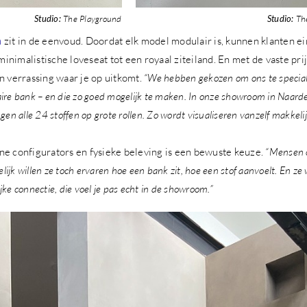
Studio:
The Playground
Studio:
The
a
zit in de eenvoud. Doordat elk model modulair is, kunnen klanten e
nimalistische loveseat tot een royaal ziteiland. En met de vaste pri
n verrassing waar je op uitkomt.
“We hebben gekozen om ons te special
re bank – en die zo goed mogelijk te maken. In onze showroom in Naarden
en alle 24 stoffen op grote rollen. Zo wordt visualiseren vanzelf makkelij
ne configurators en fysieke beleving is een bewuste keuze.
“Mensen 
elijk willen ze toch ervaren hoe een bank zit, hoe een stof aanvoelt. En ze 
lijke connectie, die voel je pas echt in de showroom.”