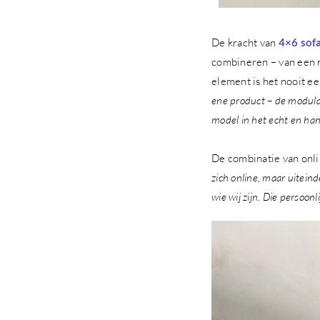
De kracht van
4×6 sof
combineren – van een mi
element is het nooit ee
ene product – de modulai
model in het echt en hang
De combinatie van onli
zich online, maar uiteind
wie wij zijn. Die persoon