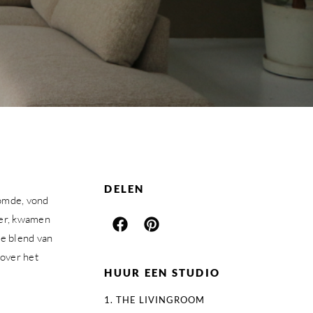
DELEN
oomde, vond
ter, kwamen
te blend van
over het
HUUR EEN STUDIO
1. THE LIVINGROOM