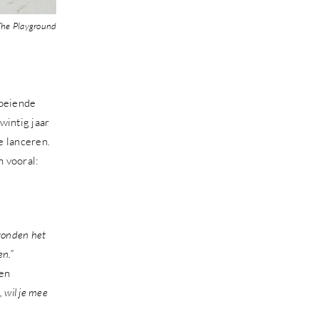
he Playground
roeiende
wintig jaar
e lanceren.
n vooral:
onden het
en.”
ven
, wil je mee