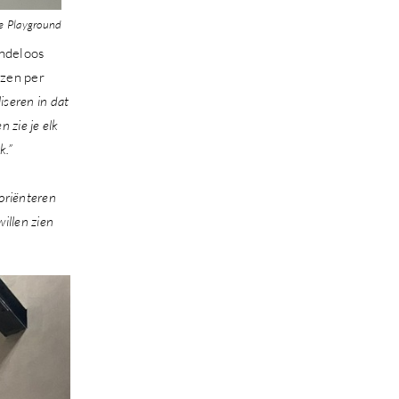
 Playground
indeloos
jzen per
iseren in dat
 zie je elk
k.”
oriënteren
willen zien