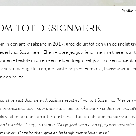
Studio:
T
OM TOT DESIGNMERK
m in een antikraakpand in 2017, groeide uit tot een van de snelst g
derland. Suzanne en Ellen – twee jeugdvriendinnen met meer dan t
 wonen – besloten samen een helder, toegankelijk zitbankenconcept t
n vierentwintig kleuren, met vaste prijzen. Eenvoud, transparantie, e
an een keuze.
ooral verrast door de enthousiaste reacties,”
vertelt Suzanne.
“Mensen v
 veel keuzestress was, maar dat ze toch een unieke bank konden samenstell
ls veel meer dan een interieurtrend – het is echt een manier van le
n flexibiliteit,”
zegt Suzanne.
“Als je gaat verhuizen of je gezin verandert
eubels. Onze banken groeien letterlijk met je leven mee.”