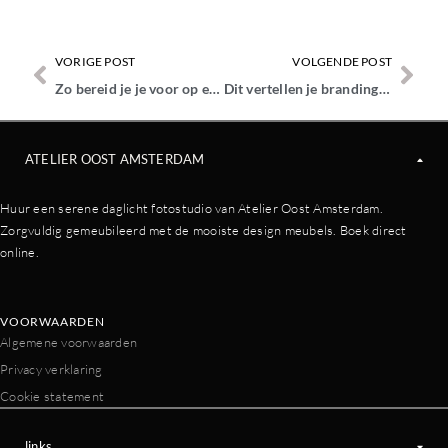
VORIGE POST
VOLGENDE POST
Zo bereid je je voor op een branding shoot in een daglichtstudio
Dit vertellen je brandingfoto’s over jouw merk (zonder woorden)
ATELIER OOST AMSTERDAM
Huur een serene daglicht fotostudio van Atelier Oost Amsterdam.
Zorgvuldig gemeubileerd met de mooiste design meubels. Boek direct
online.
VOORWAARDEN
Algemene voorwaarden
Privacy verklaring
Cookie statement
links