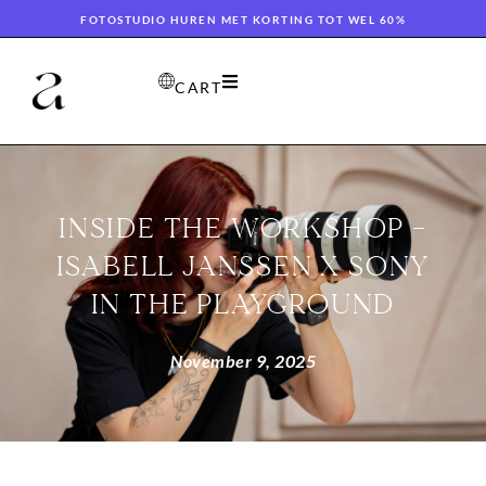
FOTOSTUDIO HUREN MET KORTING TOT WEL 60%
CART
INSIDE THE WORKSHOP –
ISABELL JANSSEN X SONY
IN THE PLAYGROUND
November 9, 2025