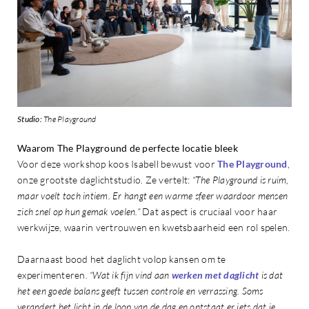
Studio:
The Playground
Waarom The Playground de perfecte locatie bleek
Voor deze workshop koos Isabell bewust voor
The Playground
,
onze grootste daglichtstudio. Ze vertelt:
“The Playground is ruim,
maar voelt toch intiem. Er hangt een warme sfeer waardoor mensen
zich snel op hun gemak voelen.”
Dat aspect is cruciaal voor haar
werkwijze, waarin vertrouwen en kwetsbaarheid een rol spelen.
Daarnaast bood het daglicht volop kansen om te
experimenteren.
“Wat ik fijn vind aan
werken met daglicht
is dat
het een goede balans geeft tussen controle en verrassing. Soms
verandert het licht in de loop van de dag en ontstaat er iets dat je