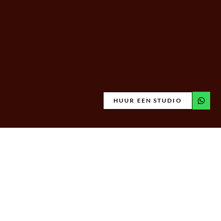
HUUR EEN STUDIO
ATELIER OOST AMSTERDAM
Huur een serene daglicht fotostudio van Atelier Oost Amsterdam.
Zorgvuldig gemeubileerd met de mooiste design meubels. Boek direct
online.