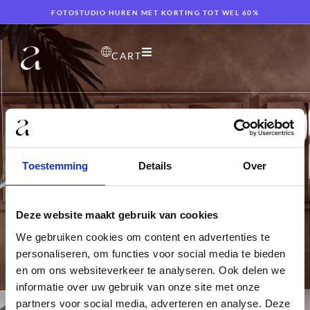
FOTOSTUDIO HUREN MET KORTING TOT WEL 60%
CART
Toestemming
Details
Over
HUUR THE PLAYGROUND
Deze website maakt gebruik van cookies
HUUR DE STUDIO VOOR 2/4/6/8/10/12 UUR
We gebruiken cookies om content en advertenties te
personaliseren, om functies voor social media te bieden
en om ons websiteverkeer te analyseren. Ook delen we
informatie over uw gebruik van onze site met onze
partners voor social media, adverteren en analyse. Deze