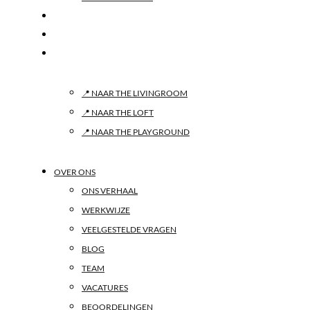
CREW
CONTACT
LOCATIE & ADRES
📍 NAAR THE LIVINGROOM
📍 NAAR THE LOFT
📍 NAAR THE PLAYGROUND
OVER ONS
ONS VERHAAL
WERKWIJZE
VEELGESTELDE VRAGEN
BLOG
TEAM
VACATURES
BEOORDELINGEN