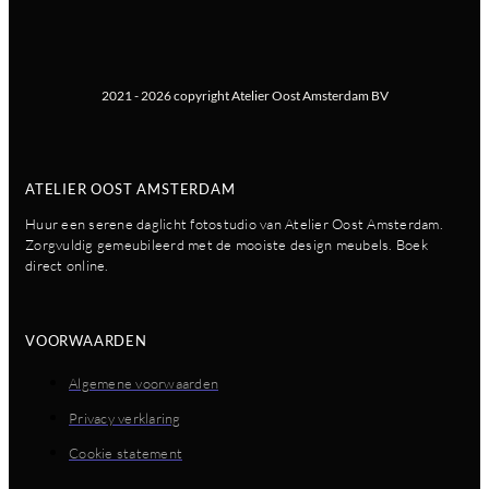
2021 - 2026 copyright Atelier Oost Amsterdam BV
ATELIER OOST AMSTERDAM
Huur een serene daglicht fotostudio van Atelier Oost Amsterdam.
Zorgvuldig gemeubileerd met de mooiste design meubels. Boek
direct online.
VOORWAARDEN
Algemene voorwaarden
Privacy verklaring
Cookie statement