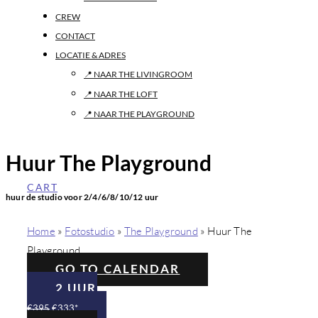
CREW
CONTACT
LOCATIE & ADRES
📍 NAAR THE LIVINGROOM
📍 NAAR THE LOFT
📍 NAAR THE PLAYGROUND
Huur The Playground
CART
huur de studio voor 2/4/6/8/10/12 uur
Home
»
Fotostudio
»
The Playground
»
Huur The
Playground
GO TO CALENDAR
2 UUR
€395
€333*