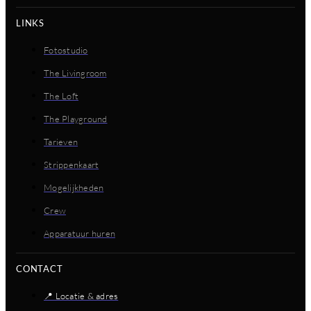
LINKS
Fotostudio
The Livingroom
The Loft
The Playground
Tarieven
Strippenkaart
Mogelijkheden
Crew
Apparatuur huren
CONTACT
📍 Locatie & adres