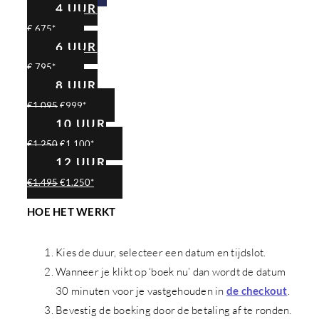
4 UUR
€ 675*
6 UUR
€ 795*
8 UUR
€1.095
€999*
10 UUR
€1.250
€1.100*
12 UUR
€1.495
€1.250*
HOE HET WERKT
Kies de duur, selecteer een datum en tijdslot.
Wanneer je klikt op ‘boek nu’ dan wordt de datum
30 minuten voor je vastgehouden in
de checkout
.
Bevestig de boeking door de betaling af te ronden.