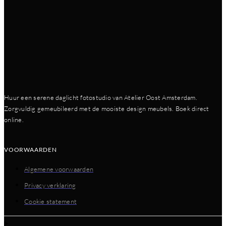
Huur een serene daglicht fotostudio van Atelier Oost Amsterdam.
Zorgvuldig gemeubileerd met de mooiste design meubels. Boek direct
online.
VOORWAARDEN
Algemene voorwaarden
Privacy verklaring
Cookie statement