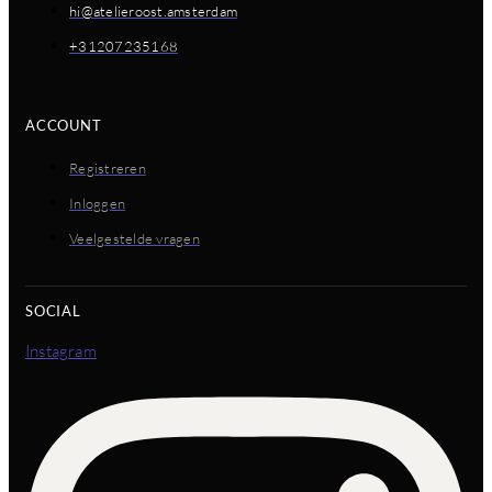
hi@atelieroost.amsterdam
+31207235168
ACCOUNT
Registreren
Inloggen
Veelgestelde vragen
SOCIAL
Instagram