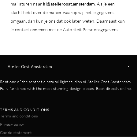
mail sturen naar
hi@atelieroost.amsterdam
. Als je een
klacht hebt over de manier waarop wij met je gegevens
omgaan, dan kun je ons dat ook laten weten. Daarnaast kun
je contact opnemen met de Autoriteit Persoonsgegevens.
Atelier Oost Amsterdam
Rent one of the aesthetic natural light studios of Atelier Oost Amsterdam.
Fully furnished with the most stunning design pieces. Book directly online.
TERMS AND CONDITIONS
Terms and conditions
Privacy policy
Cookie statement