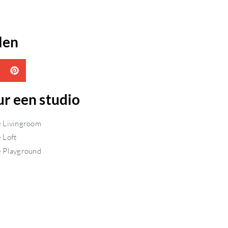
len
ur een studio
e Livingroom
 Loft
e Playground