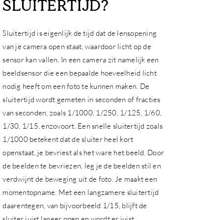
SLUITERTIJD?
Sluitertijd is eigenlijk de tijd dat de lensopening
van je camera open staat, waardoor licht op de
sensor kan vallen. In een camera zit namelijk een
beeldsensor die een bepaalde hoeveelheid licht
nodig heeft om een foto te kunnen maken. De
sluitertijd wordt gemeten in seconden of fracties
van seconden, zoals 1/1000, 1/250, 1/125, 1/60,
1/30, 1/15, enzovoort. Een snelle sluitertijd zoals
1/1000 betekent dat de sluiter heel kort
openstaat, je bevriest als het ware het beeld. Door
de beelden te bevriezen, leg je de beelden stil en
verdwijnt de beweging uit de foto. Je maakt een
momentopname. Met een langzamere sluitertijd
daarentegen, van bijvoorbeeld 1/15, blijft de
sluiter juist langer open en wordt er juist